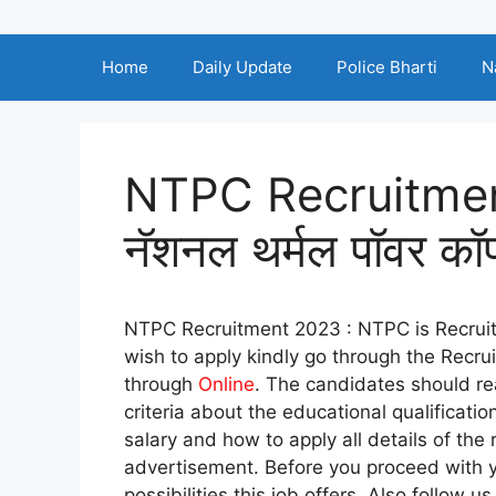
Home
Daily Update
Police Bharti
N
NTPC Recruitment
नॅशनल थर्मल पॉवर कॉर्
NTPC Recruitment 2023 : NTPC is Recruit
wish to apply kindly go through the Recru
through
Online
. The candidates should re
criteria about the educational qualificatio
salary and how to apply all details of the 
advertisement. Before you proceed with y
possibilities this job offers. Also follow u