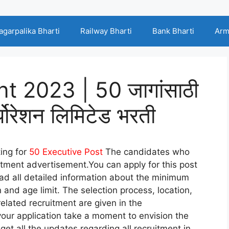
agarpalika Bharti
Railway Bharti
Bank Bharti
Arm
 2023 | 50 जागांसाठी
पोरेशन लिमिटेड भरती
ing for
50
Executive Post
The candidates who
itment advertisement.You can apply for this post
ad all detailed information about the minimum
n and age limit. The selection process, location,
related recruitment are given in the
our application take a moment to envision the
s get all the updates regarding all recruitment in