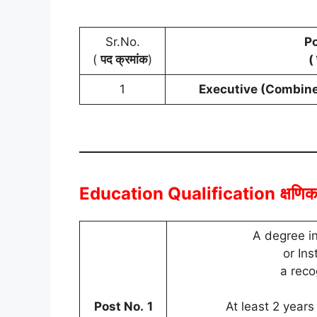
Sr.No.
P
(
पद क्रमांक
)
( 
1
Executive (Combine
Education Qualification
क्षणि
A degree in
or In
a reco
Post No.
1
At least 2 years