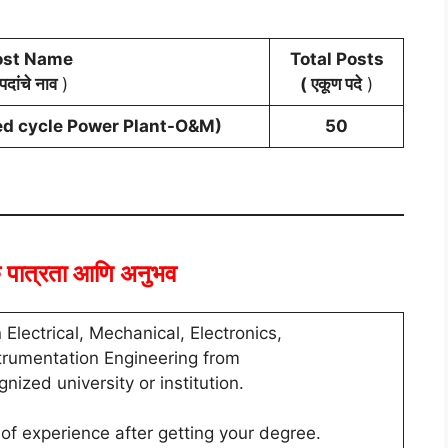
ost Name
Total Posts
पदांचे नाव
)
( एकूण पदे
)
d cycle Power Plant-O&M)
50
क पात्रता आणि अनुभव
 Electrical, Mechanical, Electronics,
strumentation Engineering from
gnized university or institution.
 of experience after getting your degree.