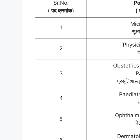
Sr.No.
Po
(
पद क्रमांक
)
( 
Mic
1
सूक्ष
Physic
2
Obstetrics
3
P
प्रसूतिशास्त
Paediatr
4
ब
Ophthalmo
5
ने
Dermatol