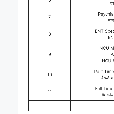
6
त्
Psychia
7
मान
ENT Speci
8
ENT
NCU Me
9
P
NCU वै
Part Time
10
वैद्यकीय
Full Time
11
वैद्यकीय