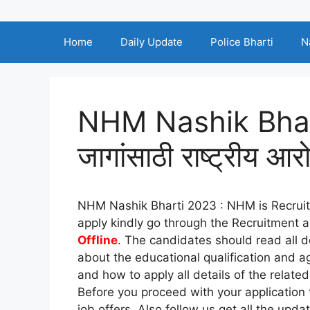
Home
Daily Update
Police Bharti
N
NHM Nashik Bhar
जागांसाठी राष्ट्रीय आ
NHM Nashik Bharti 2023 : NHM is Recruit
apply kindly go through the Recruitment a
Offline
. The candidates should read all d
about the educational qualification and ag
and how to apply all details of the relate
Before you proceed with your application t
job offers. Also follow us get all the upda