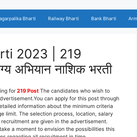
agarpalika Bharti
Railway Bharti
Bank Bharti
Arm
ti 2023 | 219
रोग्य अभियान नाशिक भरती
ing for
219
Post
The candidates who wish to
dvertisement.You can apply for this post through
etailed information about the minimum criteria
e limit. The selection process, location, salary
d recruitment are given in the advertisement.
ake a moment to envision the possibilities this
tes regarding all recruitment in time.