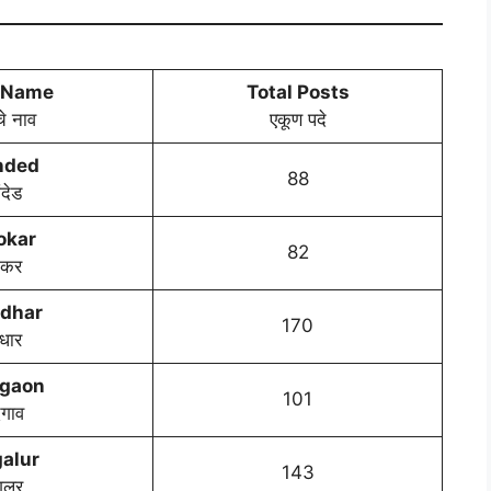
 Name
Total Posts
चे नाव
एकूण पदे
nded
88
ंदेड
okar
82
ोकर
dhar
170
धार
gaon
101
गाव
alur
143
गलूर