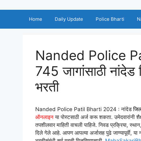
Home
Daily Update
Police Bharti
N
Nanded Police Pa
745 जागांसाठी नांदेड 
भरती
Nanded Police Patil Bharti 2024 : नांदेड
जिल्
ऑनलाइन
या पोस्टसाठी अर्ज करू शकता. उमेदवारांनी शैक्
तपशीलवार माहिती वाचली पाहिजे. निवड प्रक्रिया, स्थान
दिले गेले आहे. आपण आपल्या अर्जासह पुढे जाण्यापूर्वी, या 
भरतीसंबंधी सर्व महती मिळविण्यासाठी
MahaSakariBh