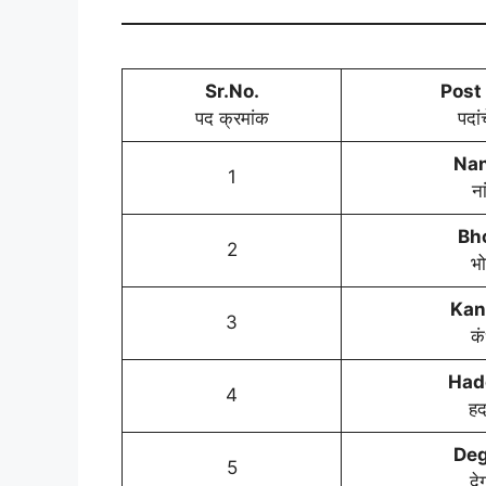
Sr.No.
Post
पद क्रमांक
पदां
Na
1
ना
Bh
2
भ
Kan
3
कं
Had
4
हद
Deg
5
दे