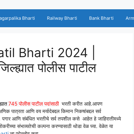
agarpalika Bharti
Railway Bharti
Bank Bharti
Arm
til Bharti 2024 |
जिल्ह्यात पोलीस पाटील
ह्यात
745 पोलीस पाटील पदांसाठी
भरती करीत आहे.आपण
षणिक पात्रता आणि वय मर्यादेबद्दल किमान निकषांबद्दल सर्व
, पगार आणि संबंधित भरतीचे सर्व तपशील कसे आहेत हे जाहिरातीमध्ये
नोकरीच्या संभाव्यतेची कल्पना करण्यासाठी थोडा वेळ घ्या. वेळेत या
arti
ला फोल्लोव करा.