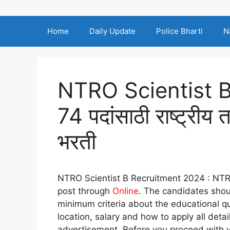
Home
Daily Update
Police Bharti
N
NTRO Scientist B
74 पदांसाठी राष्ट्रीय 
भरती
NTRO Scientist B Recruitment 2024 : NTRO
post through
Online
. The candidates shou
minimum criteria about the educational qua
location, salary and how to apply all detai
advertisement. Before you proceed with y