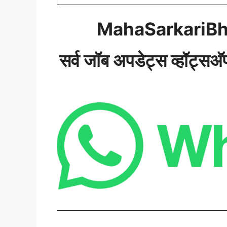
MahaSarkariBh
सर्व जॉब अपडेट्स व्हॉट्सअ