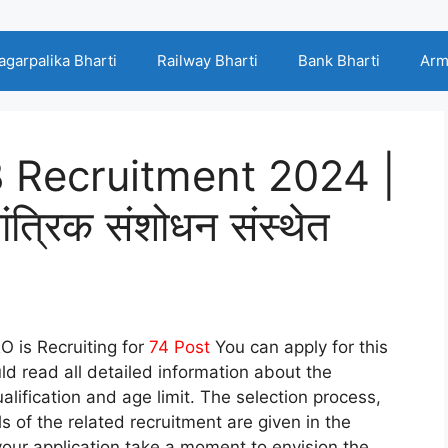
agarpalika Bharti
Railway Bharti
Bank Bharti
Arm
 Recruitment 2024 |
तांत्रिक संशोधन संस्थेत
 is Recruiting for
74
Post
You can apply for this
ld read all detailed information about the
lification and age limit. The selection process,
ls of the related recruitment are given in the
our application take a moment to envision the