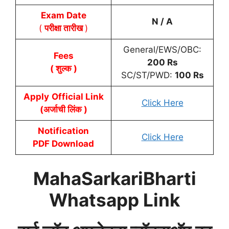
Exam Date
N / A
(
परीक्षा तारीख
)
General/EWS/OBC:
Fees
200 Rs
( शुल्क )
SC/ST/PWD:
100 Rs
Apply
Official Link
Click Here
(अर्जाची लिंक )
Notification
Click Here
PDF Download
MahaSarkariBharti
Whatsapp Link