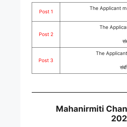
The Applicant mu
Post 1
The Applica
Post 2
सं
The Applicant
Post 3
संबं
Mahanirmiti Chan
202