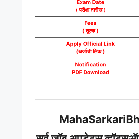
Exam Date
(
परीक्षा तारीख
)
Fees
( शुल्क )
Apply
Official Link
(अर्जाची लिंक )
Notification
PDF Download
MahaSarkariBh
सर्व जॉब अपडेट्स व्हॉट्सअ