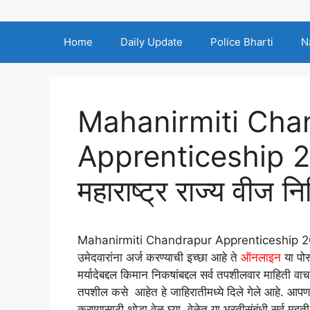
Home
Daily Update
Police Bharti
N
Mahanirmiti Cha
Apprenticeship 20
महाराष्ट्र राज्य वीज नि
Mahanirmiti Chandrapur Apprenticeship
उमेदवारांना अर्ज करण्याची इच्छा आहे ते
ऑनलाइन
या पोस
मर्यादेबद्दल किमान निकषांबद्दल सर्व तपशीलवार माहिती वा
तपशील कसे आहेत हे जाहिरातीमध्ये दिले गेले आहे. आपण आपल
करण्यासाठी थोडा वेळ घ्या. वेळेत या भरतीसंबंधी सर्व महत