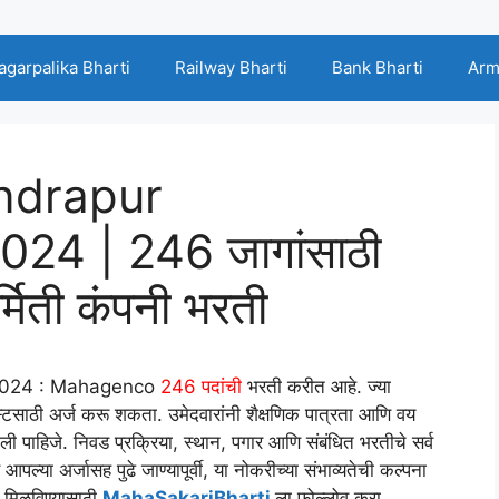
agarpalika Bharti
Railway Bharti
Bank Bharti
Arm
ndrapur
24 | 246 जागांसाठी
र्मिती कंपनी भरती
 2024 : Mahagenco
246 पदांची
भरती करीत आहे. ज्या
्टसाठी अर्ज करू शकता. उमेदवारांनी शैक्षणिक पात्रता आणि वय
चली पाहिजे. निवड प्रक्रिया, स्थान, पगार आणि संबंधित भरतीचे सर्व
्या अर्जासह पुढे जाण्यापूर्वी, या नोकरीच्या संभाव्यतेची कल्पना
ी मिळविण्यासाठी
MahaSakariBharti
ला फोल्लोव करा.