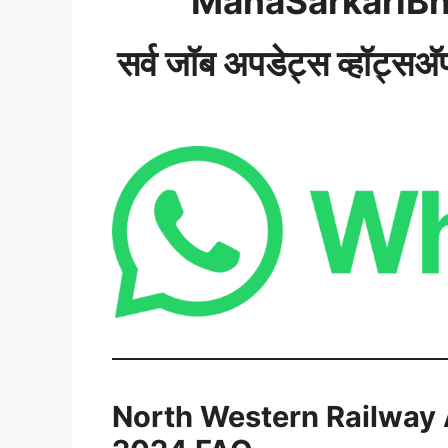
MahaSarkariBh
सर्व जॉब अपडेट्स व्हॉट्सअ
North Western Railway 