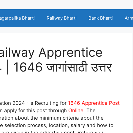
agarpalika Bharti
Railway Bharti
Bank Bharti
Arm
ailway Apprentice
| 1646 जागांसाठी उत्तर
tion 2024 : is Recruiting for
1646 Apprentice Post
 apply for this post through
Online.
The
mation about the minimum criteria about the
he selection process, location, salary and how to
nt are given in the advertisement. Before you