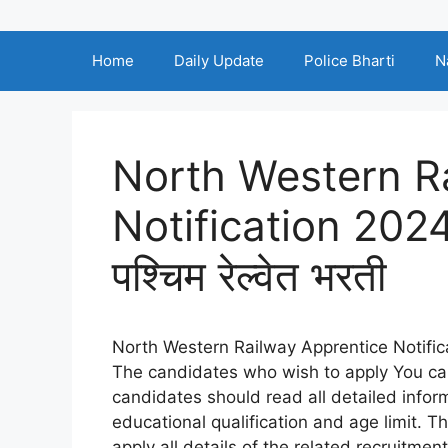
Home
Daily Update
Police Bharti
N
North Western R
Notification 2024 
पश्चिम रेल्वेत भरती
North Western Railway Apprentice Notifica
The candidates who wish to apply You can
candidates should read all detailed infor
educational qualification and age limit. T
apply all details of the related recruitme