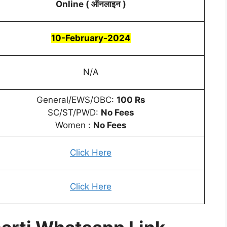
Online ( ऑनलाइन )
10-February-2024
N/A
General/EWS/OBC:
100 Rs
SC/ST/PWD:
No Fees
Women :
No Fees
Click Here
Click Here