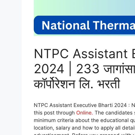
NTPC Assistant E
2024 | 233 जागांसाठ
कॉर्पोरेशन लि. भरती
NTPC Assistant Executive Bharti 2024 : N
this post through
Online.
The candidates s
minimum criteria about the educational qua
location, salary and how to apply all detai