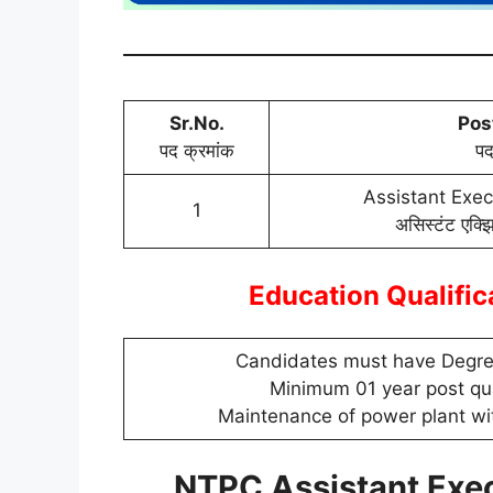
Sr.No.
Pos
पद क्रमांक
पद
Assistant Exec
1
असिस्टंट एक्झ
Education Qualific
Candidates must have Degree
Minimum 01 year post qua
Maintenance of power plant wi
NTPC Assistant Exec