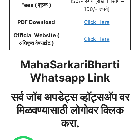
150/- रुपये [राखीव प्रवर्ग –
Fees ( शुल्क )
100/- रुपये]
PDF Download
Click Here
Official Website (
Click Here
अधिकृत वेबसाईट )
MahaSarkariBharti
Whatsapp Link
सर्व जॉब अपडेट्स व्हॉट्सअ‍ॅप वर
मिळवण्यासाठी लोगोवर क्लिक
करा.