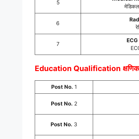
5
मेडिकल 
Rad
6
र
ECG 
7
ECG
Education Qualification
क्षणि
Post No.
1
Post No.
2
Post No.
3