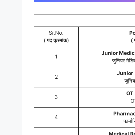
Sr.No.
P
(
पद क्रमांक
)
( 
Junior Medic
1
जुनियर मेडि
Junior
2
जुनिय
OT 
3
OT
Pharmaci
4
फार्मा
Medical R