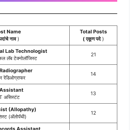
ost Name
Total Posts
पदांचे नाव
)
( एकूण पदे
)
al Lab Technologist
21
कल लॅब टेक्नोलॉजिस्ट
 Radiographer
14
र रेडिओग्राफर
Assistant
13
 असिस्टंट
st (Allopathy)
12
सिस्ट (अ‍ॅलोपॅथी)
ecords Assistant