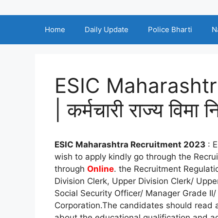
Home
Daily Update
Police Bharti
N
ESIC Maharashtr
| कर्मचारी राज्य विम
ESIC Maharashtra Recruitment 2023
: E
wish to apply kindly go through the Recru
through
Online
. the Recruitment Regulati
Division Clerk, Upper Division Clerk/ Uppe
Social Security Officer/ Manager Grade II
Corporation.The candidates should read al
about the educational qualification and ag