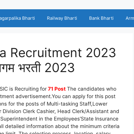
agarpalika Bharti
Railway Bharti
Bank Bharti
Arm
a Recruitment 2023
ा निगम भरती 2023
SIC is Recruiting for
71 Post
The candidates who
itment advertisement.You can apply for this post
ons for the posts of Multi-tasking Staff,Lower
r Division Clerk Cashier, Head Clerk/Assistant and
/ Superintendent in the Employees’State Insurance
l detailed information about the minimum criteria
e limit. The selection process, location, salary